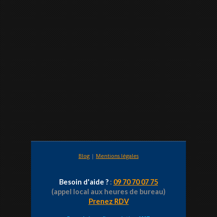
Blog
|
Mentions légales
Besoin d'aide ?
:
09 70 70 07 75
(appel local aux heures de bureau)
Prenez RDV