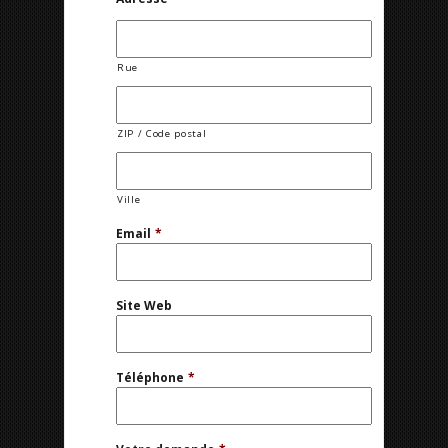
Rue
ZIP / Code postal
Ville
Email
*
Site Web
Téléphone
*