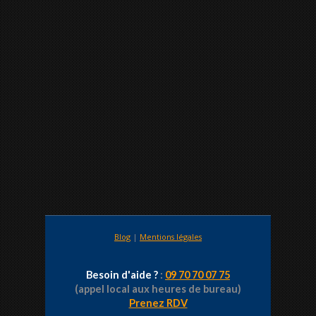
Blog
|
Mentions légales
Besoin d'aide ?
:
09 70 70 07 75
(appel local aux heures de bureau)
Prenez RDV