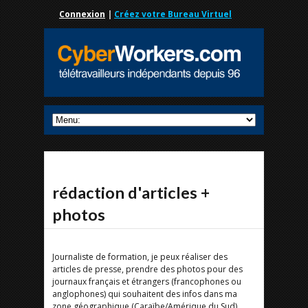
Connexion
|
Créez votre Bureau Virtuel
rédaction d'articles +
photos
Journaliste de formation, je peux réaliser des
articles de presse, prendre des photos pour des
journaux français et étrangers (francophones ou
anglophones) qui souhaitent des infos dans ma
zone géographique (Caraïbe/Amérique du Sud).