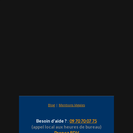
Blog
|
Mentions légales
Besoin d'aide ?
:
09 70 70 07 75
(appel local aux heures de bureau)
Prenez RDV