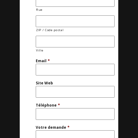
Rue
ZIP / Code postal
Ville
Email
*
Site Web
Téléphone
*
Votre demande
*