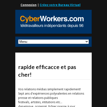
Connexion
|
Créez votre Bureau Virtuel
rapide efficacce et pas
cher!
Vos relations médias simplement rapidement!
Sept ans d'expériences polyvalentes en relations
presse et relations publiques
festivals, artistes, intitutions etc...
dynamique, organisé, fichier presse à jour