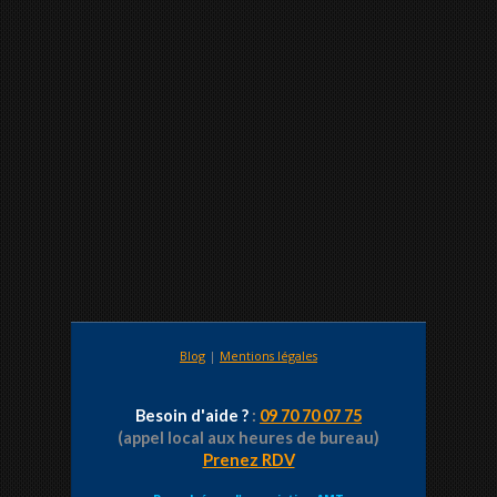
Blog
|
Mentions légales
Besoin d'aide ?
:
09 70 70 07 75
(appel local aux heures de bureau)
Prenez RDV