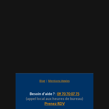
Blog
|
Mentions légales
Besoin d'aide ?
:
09 70 70 07 75
(appel local aux heures de bureau)
Prenez RDV