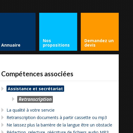
Nos
Demandez un
Annuaire
propositions
devis
Compétences associées
Assistance et secrétariat
Retranscription
La qualité à votre servcie
Retranscription documents à partir cassette ou mp3
Ne laissez plus la barrière de la langue être un obstacle
Rédaction, relecture, réécriture de fichiers audio MP3,