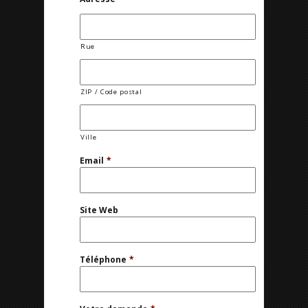
Rue
ZIP / Code postal
Ville
Email
*
Site Web
Téléphone
*