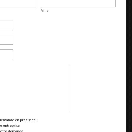
Ville
demande en précisant :
re entreprise.
votre demande.