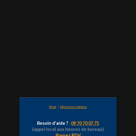
Blog
|
Mentions légales
Besoin d'aide ?
:
09 70 70 07 75
(appel local aux heures de bureau)
Prenez RDV