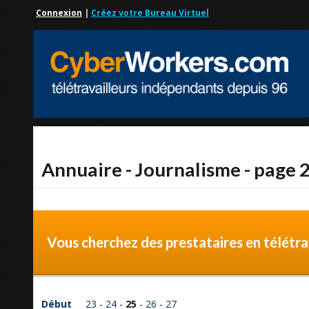
Connexion
|
Créez votre Bureau Virtuel
Annuaire - Journalisme - page 
Vous cherchez des prestataires en télétrav
Début
23
-
24
-
25
-
26
-
27