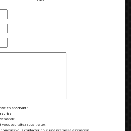
de en précisant :
reprise.
 demande.
vous souhaitez sous-traiter.
pouvons vous contacter pour une première estimation.