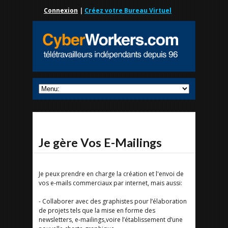
Connexion
|
Créez votre Bureau Virtuel
Je gère Vos E-Mailings
Je peux prendre en charge la création et l'envoi de
vos e-mails commerciaux par internet, mais aussi:
- Collaborer avec des graphistes pour l’élaboration
de projets tels que la mise en forme des
newsletters, e-mailings,voire l’établissement d’une