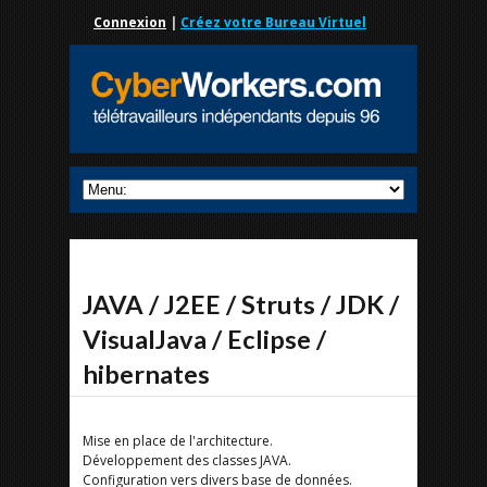
Connexion
|
Créez votre Bureau Virtuel
JAVA / J2EE / Struts / JDK /
VisualJava / Eclipse /
hibernates
Mise en place de l'architecture.
Développement des classes JAVA.
Configuration vers divers base de données.