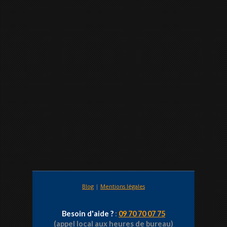
Blog
|
Mentions légales
Besoin d'aide ?
:
09 70 70 07 75
(appel local aux heures de bureau)