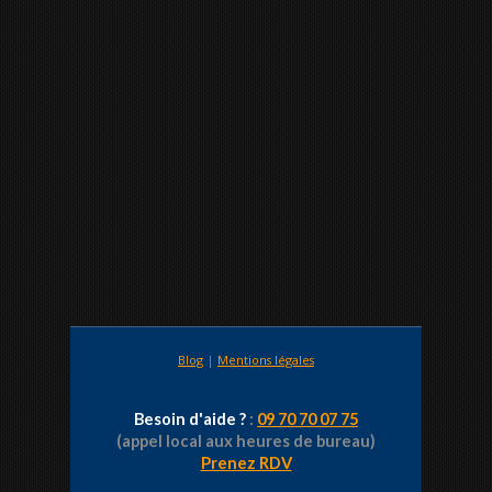
Blog
|
Mentions légales
Besoin d'aide ?
:
09 70 70 07 75
(appel local aux heures de bureau)
Prenez RDV