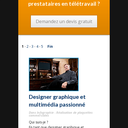
prestataires en télétravail ?
Demandez un devis gratuit
1
-
2
-
3
-
4
-
5
Fin
Designer graphique et
multimédia passionné
Dans Infographie - Réalisation de plaquettes
commerciales
Qui suis-je ?
En tant que designer graphique et