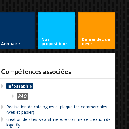
Nos
Demandez un
Annuaire
propositions
devis
Compétences associées
Infographie
PAO
Réalisation de catalogues et plaquettes commerciales
(web et papier)
creation de sites web vitrine et e-commerce creation de
logo fly