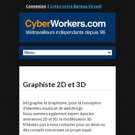
Connexion
|
Créez votre Bureau Virtuel
Graphiste 2D et 3D
Infographie et Graphisme, pour la conception
d'identités visuels et de webdesign.
Nous sommes également expert dans les
animations 2D et 3D, la modélisation 3D.
N'hésitez pas à nous contacter pour un devis ou
des conseils concernant un projet visuel.