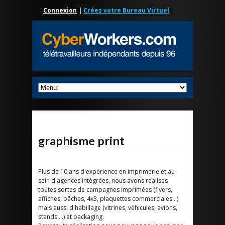
Connexion
|
Créez votre Bureau Virtuel
graphisme print
Plus de 10 ans d'expérience en imprimerie et au
sein d'agences intégrées, nous avons réalisés
toutes sortes de campagnes imprimées (flyers,
affiches, bâches, 4x3, plaquettes commerciales...)
mais aussi d'habillage (vitrines, véhicules, avions,
stands....) et packaging.