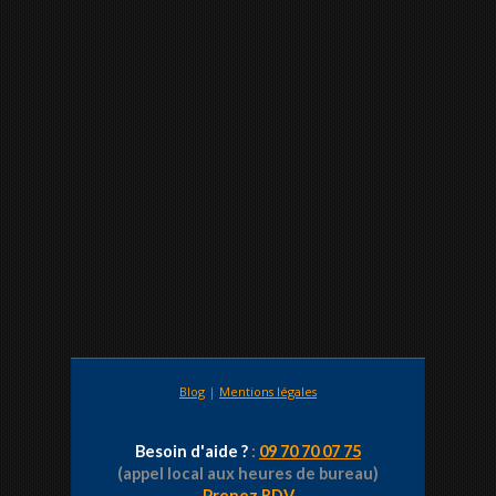
Blog
|
Mentions légales
Besoin d'aide ?
:
09 70 70 07 75
(appel local aux heures de bureau)
Prenez RDV