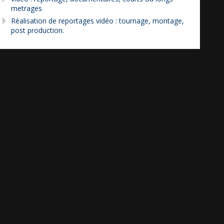
metrages
Réalisation de reportages vidéo : tournage, montage,
post production.