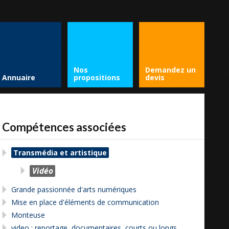
Nos
Demandez un
Annuaire
propositions
devis
Compétences associées
Transmédia et artistique
Vidéo
Grande passionnée d'arts numériques
Mise en place d'éléments de communication
Monteuse
video : reportage, documentaires, courts ou longs