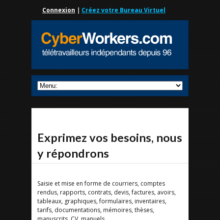
Connexion
|
Créez votre Bureau Virtuel
Exprimez vos besoins, nous
y répondrons
Saisie et mise en forme de courriers, comptes
rendus, rapports, contrats, devis, factures, avoirs,
tableaux, graphiques, formulaires, inventaires,
tarifs, documentations, mémoires, thèses,
manuscrits, CV, manuels...