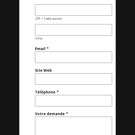
ZIP / Code postal
Ville
Email
*
Site Web
Téléphone
*
Votre demande
*