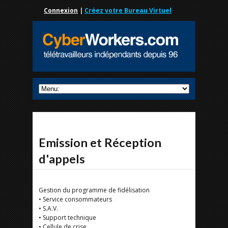
Connexion
|
Créez votre Bureau Virtuel
Emission et Réception
d'appels
Gestion du programme de fidélisation
• Service consommateurs
• S.A.V.
• Support technique
• Cellule de crise