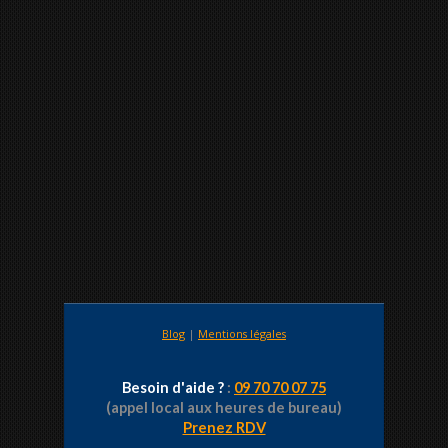
Blog
|
Mentions légales
Besoin d'aide ?
:
09 70 70 07 75
(appel local aux heures de bureau)
Prenez RDV