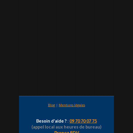
Blog
|
Mentions légales
Besoin d'aide ?
:
09 70 70 07 75
(appel local aux heures de bureau)
Prenez RDV