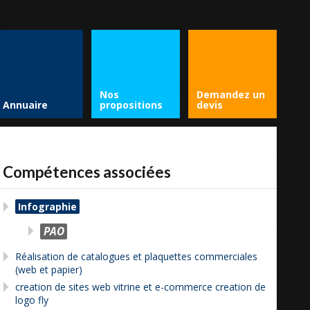
Nos
Demandez un
Annuaire
propositions
devis
Compétences associées
Infographie
PAO
Réalisation de catalogues et plaquettes commerciales
(web et papier)
creation de sites web vitrine et e-commerce creation de
logo fly