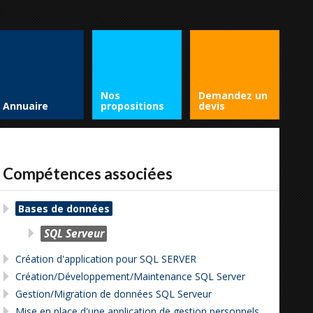
Nos
Demandez un
Annuaire
propositions
devis
Compétences associées
Bases de données
SQL Serveur
Création d'application pour SQL SERVER
Création/Développement/Maintenance SQL Server
Gestion/Migration de données SQL Serveur
Mise en place d'une application de gestion personnels