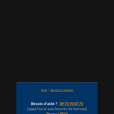
Blog
|
Mentions légales
Besoin d'aide ?
:
09 70 70 07 75
(appel local aux heures de bureau)
Prenez RDV