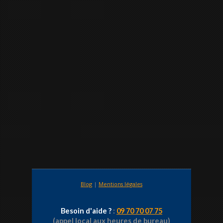
Blog
|
Mentions légales
Besoin d'aide ?
:
09 70 70 07 75
(appel local aux heures de bureau)