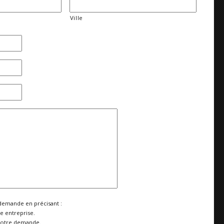
Ville
demande en précisant :
re entreprise.
votre demande.