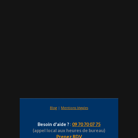
Blog
|
Mentions légales
Besoin d'aide ?
:
09 70 70 07 75
(appel local aux heures de bureau)
Prenez RDV