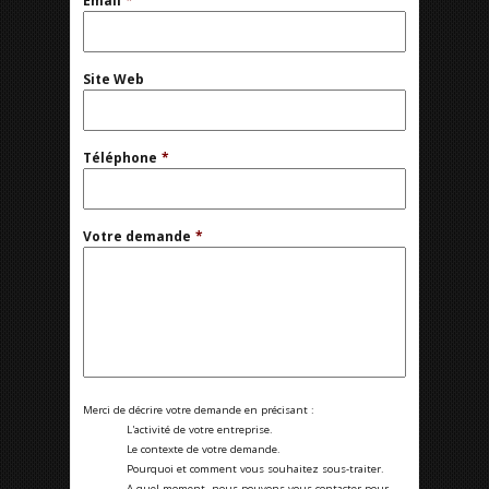
Email
*
Site Web
Téléphone
*
Votre demande
*
Merci de décrire votre demande en précisant :
L'activité de votre entreprise.
Le contexte de votre demande.
Pourquoi et comment vous souhaitez sous-traiter.
A quel moment, nous pouvons vous contacter pour