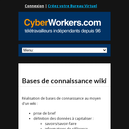
Connexion
|
Créez votre Bureau Virtuel
Bases de connaissance wiki
Réalisation de bases de connaissance au moyen
d'un wiki :
prise de brief
définition des données à capitaliser :
savoirs/savoir-faire
informations de référence