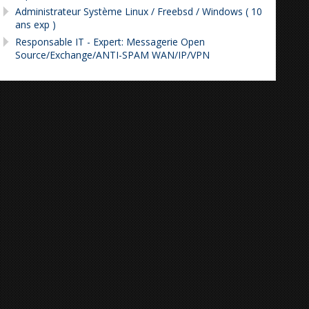
Administrateur Système Linux / Freebsd / Windows ( 10
ans exp )
Responsable IT - Expert: Messagerie Open
Source/Exchange/ANTI-SPAM WAN/IP/VPN